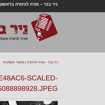
ניר בכר – מורה לגיטרה בראשון ל
ניר בכר - מורה לגיטרה | סאונד והקלטות
»
9e48ac6-scaled-e1576088898928.jpeg
E48AC6-SCALED-
6088898928.JPEG